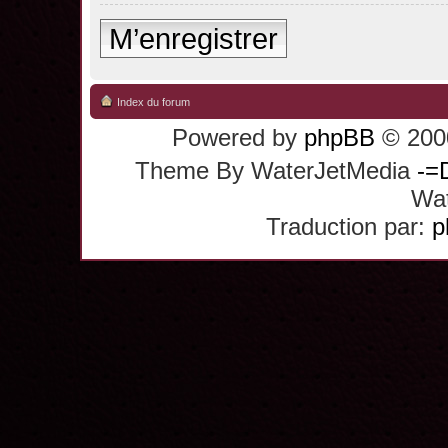
M’enregistrer
Index du forum
Powered by
phpBB
© 2000
Theme By WaterJetMedia
-=
Wat
Traduction par:
p