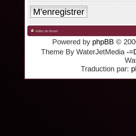
M’enregistrer
Index du forum
Powered by
phpBB
© 2000
Theme By WaterJetMedia
-=
Wat
Traduction par:
p