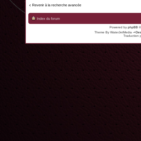
Revenir à la recherche avancée
Index du forum
Powered by
phpBB
©
Theme By WaterJetMedia
-=Des
Traduction 