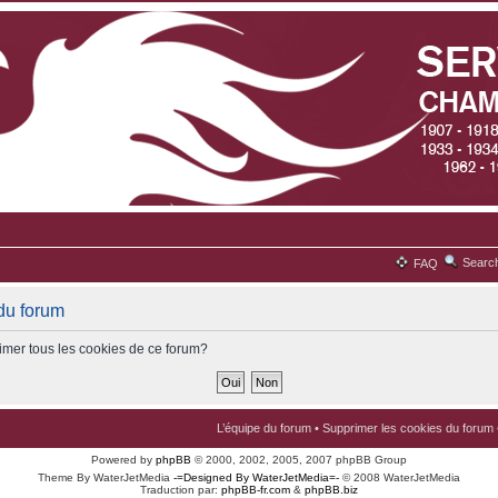
Searc
FAQ
du forum
imer tous les cookies de ce forum?
L’équipe du forum
•
Supprimer les cookies du forum
Powered by
phpBB
© 2000, 2002, 2005, 2007 phpBB Group
Theme By WaterJetMedia
-=Designed By WaterJetMedia=-
© 2008 WaterJetMedia
Traduction par:
phpBB-fr.com
&
phpBB.biz