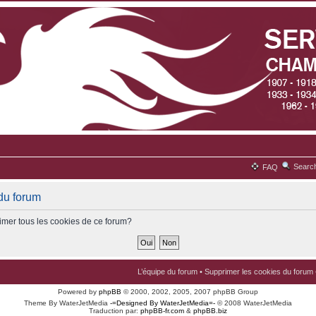
Searc
FAQ
du forum
imer tous les cookies de ce forum?
L’équipe du forum
•
Supprimer les cookies du forum
Powered by
phpBB
© 2000, 2002, 2005, 2007 phpBB Group
Theme By WaterJetMedia
-=Designed By WaterJetMedia=-
© 2008 WaterJetMedia
Traduction par:
phpBB-fr.com
&
phpBB.biz