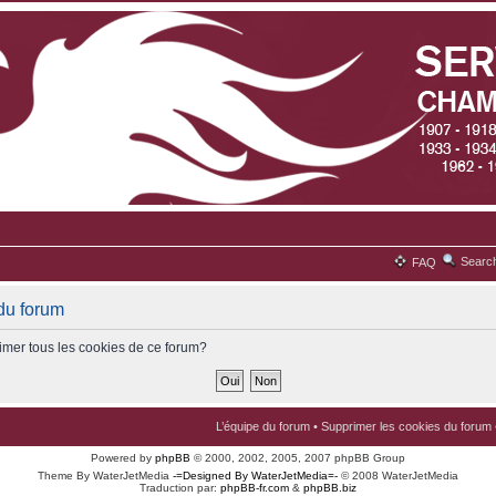
Searc
FAQ
du forum
imer tous les cookies de ce forum?
L’équipe du forum
•
Supprimer les cookies du forum
Powered by
phpBB
© 2000, 2002, 2005, 2007 phpBB Group
Theme By WaterJetMedia
-=Designed By WaterJetMedia=-
© 2008 WaterJetMedia
Traduction par:
phpBB-fr.com
&
phpBB.biz