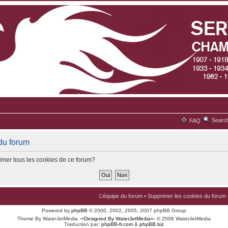
Searc
FAQ
du forum
imer tous les cookies de ce forum?
L’équipe du forum
•
Supprimer les cookies du forum
Powered by
phpBB
© 2000, 2002, 2005, 2007 phpBB Group
Theme By WaterJetMedia
-=Designed By WaterJetMedia=-
© 2008 WaterJetMedia
Traduction par:
phpBB-fr.com
&
phpBB.biz