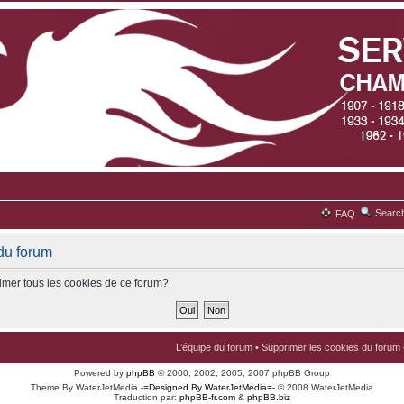
Searc
FAQ
du forum
imer tous les cookies de ce forum?
L’équipe du forum
•
Supprimer les cookies du forum
Powered by
phpBB
© 2000, 2002, 2005, 2007 phpBB Group
Theme By WaterJetMedia
-=Designed By WaterJetMedia=-
© 2008 WaterJetMedia
Traduction par:
phpBB-fr.com
&
phpBB.biz