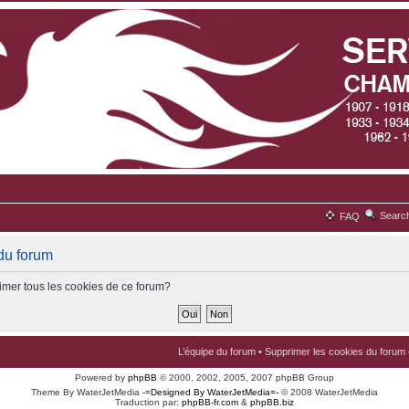
Searc
FAQ
du forum
imer tous les cookies de ce forum?
L’équipe du forum
•
Supprimer les cookies du forum
Powered by
phpBB
© 2000, 2002, 2005, 2007 phpBB Group
Theme By WaterJetMedia
-=Designed By WaterJetMedia=-
© 2008 WaterJetMedia
Traduction par:
phpBB-fr.com
&
phpBB.biz