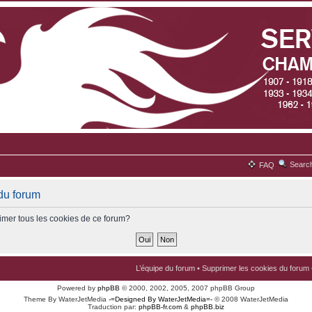
Searc
FAQ
du forum
imer tous les cookies de ce forum?
L’équipe du forum
•
Supprimer les cookies du forum
Powered by
phpBB
© 2000, 2002, 2005, 2007 phpBB Group
Theme By WaterJetMedia
-=Designed By WaterJetMedia=-
© 2008 WaterJetMedia
Traduction par:
phpBB-fr.com
&
phpBB.biz