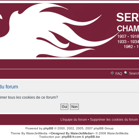
Searc
FAQ
du forum
imer tous les cookies de ce forum?
L’équipe du forum
•
Supprimer les cookies du forum
Powered by
phpBB
© 2000, 2002, 2005, 2007 phpBB Group
Theme By WaterJetMedia
-=Designed By WaterJetMedia=-
© 2008 WaterJetMedia
Traduction par:
phpBB-fr.com
&
phpBB.biz