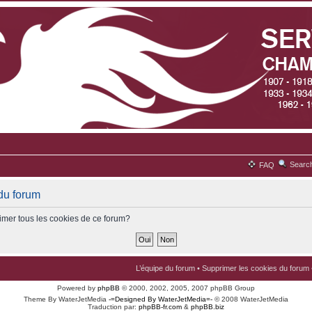
Searc
FAQ
du forum
imer tous les cookies de ce forum?
L’équipe du forum
•
Supprimer les cookies du forum
Powered by
phpBB
© 2000, 2002, 2005, 2007 phpBB Group
Theme By WaterJetMedia
-=Designed By WaterJetMedia=-
© 2008 WaterJetMedia
Traduction par:
phpBB-fr.com
&
phpBB.biz