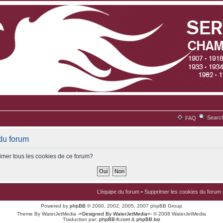
Searc
FAQ
du forum
imer tous les cookies de ce forum?
L’équipe du forum
•
Supprimer les cookies du forum
Powered by
phpBB
© 2000, 2002, 2005, 2007 phpBB Group
Theme By WaterJetMedia
-=Designed By WaterJetMedia=-
© 2008 WaterJetMedia
Traduction par:
phpBB-fr.com
&
phpBB.biz