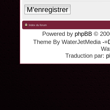
M’enregistrer
Index du forum
Powered by
phpBB
© 2000
Theme By WaterJetMedia
-=
Wat
Traduction par:
p