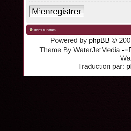
M’enregistrer
Index du forum
Powered by
phpBB
© 2000
Theme By WaterJetMedia
-=
Wat
Traduction par:
p