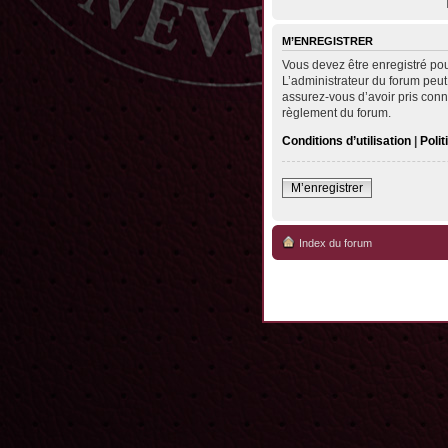
M’ENREGISTRER
Vous devez être enregistré po
L’administrateur du forum peut
assurez-vous d’avoir pris conna
règlement du forum.
Conditions d’utilisation
|
Polit
M’enregistrer
Index du forum