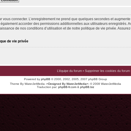
ur vous connecter. L’enregistrement ne prend que quelques secondes et augmente v
 également accorder des permissions additionnelles aux utilisateurs enregistrés. Av
issance de nos conditions d’utilisation et de notre politique de vie privée. Assurez-
ique de vie privée
L’équipe du forum
•
Supprimer les cookies du forum
Powered by
phpBB
© 2000, 2002, 2005, 2007 phpBB Group
Theme By WaterJetMedia
-=Designed By WaterJetMedia=-
© 2008 WaterJetMedia
Traduction par:
phpBB-fr.com
&
phpBB.biz