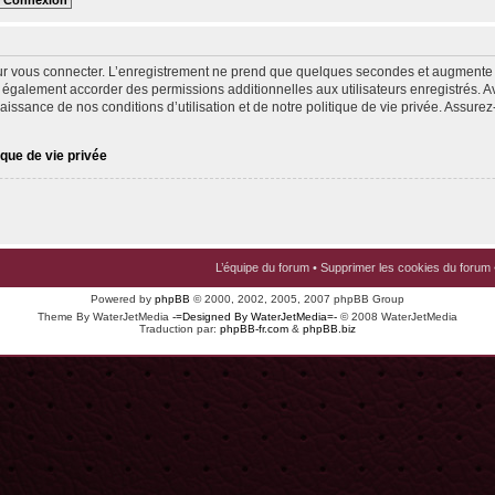
ur vous connecter. L’enregistrement ne prend que quelques secondes et augmente v
 également accorder des permissions additionnelles aux utilisateurs enregistrés. Av
issance de nos conditions d’utilisation et de notre politique de vie privée. Assurez-
ique de vie privée
L’équipe du forum
•
Supprimer les cookies du forum
Powered by
phpBB
© 2000, 2002, 2005, 2007 phpBB Group
Theme By WaterJetMedia
-=Designed By WaterJetMedia=-
© 2008 WaterJetMedia
Traduction par:
phpBB-fr.com
&
phpBB.biz