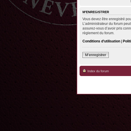
M’ENREGISTRER
Vous devez être enregistré po
L’administrateur du forum peut
assurez-vous d’avoir pris conna
règlement du forum.
Conditions d’utilisation
|
Polit
M’enregistrer
Index du forum