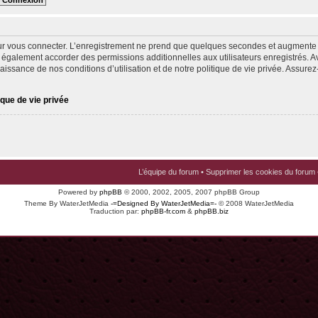
ur vous connecter. L’enregistrement ne prend que quelques secondes et augmente v
 également accorder des permissions additionnelles aux utilisateurs enregistrés. Av
issance de nos conditions d’utilisation et de notre politique de vie privée. Assurez-
ique de vie privée
L’équipe du forum
•
Supprimer les cookies du forum
Powered by
phpBB
© 2000, 2002, 2005, 2007 phpBB Group
Theme By WaterJetMedia
-=Designed By WaterJetMedia=-
© 2008 WaterJetMedia
Traduction par:
phpBB-fr.com
&
phpBB.biz