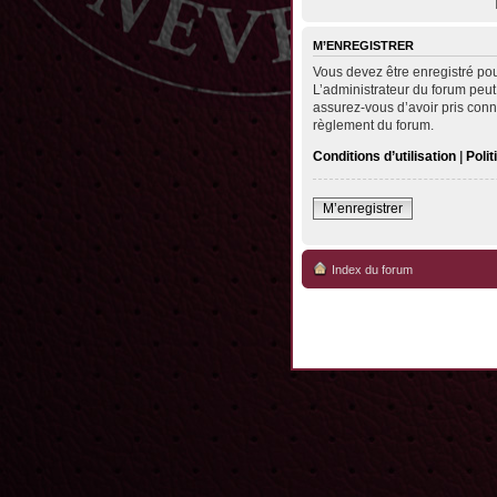
M’ENREGISTRER
Vous devez être enregistré po
L’administrateur du forum peut
assurez-vous d’avoir pris conna
règlement du forum.
Conditions d’utilisation
|
Polit
M’enregistrer
Index du forum