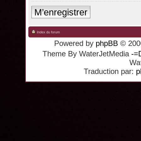
M’enregistrer
Index du forum
Powered by
phpBB
© 2000
Theme By WaterJetMedia
-=
Wat
Traduction par:
p