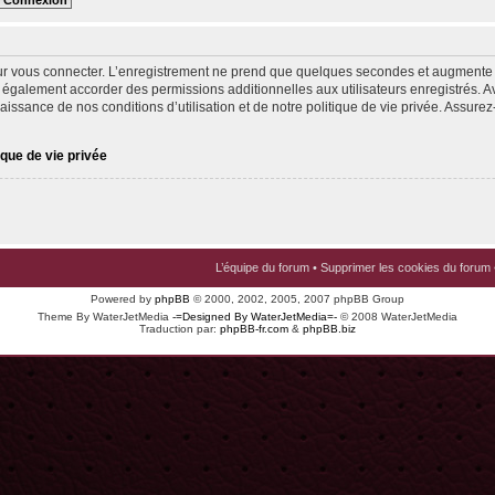
ur vous connecter. L’enregistrement ne prend que quelques secondes et augmente v
 également accorder des permissions additionnelles aux utilisateurs enregistrés. Av
issance de nos conditions d’utilisation et de notre politique de vie privée. Assurez-
ique de vie privée
L’équipe du forum
•
Supprimer les cookies du forum
Powered by
phpBB
© 2000, 2002, 2005, 2007 phpBB Group
Theme By WaterJetMedia
-=Designed By WaterJetMedia=-
© 2008 WaterJetMedia
Traduction par:
phpBB-fr.com
&
phpBB.biz