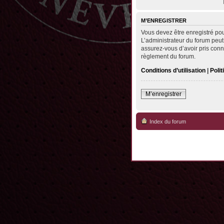
M’ENREGISTRER
Vous devez être enregistré po
L’administrateur du forum peut
assurez-vous d’avoir pris conna
règlement du forum.
Conditions d’utilisation
|
Polit
M’enregistrer
Index du forum