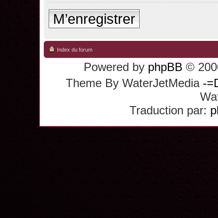
M’enregistrer
Index du forum
Powered by
phpBB
© 2000
Theme By WaterJetMedia
-=
Wat
Traduction par:
p