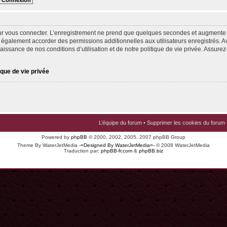
ur vous connecter. L’enregistrement ne prend que quelques secondes et augmente v
 également accorder des permissions additionnelles aux utilisateurs enregistrés. Av
issance de nos conditions d’utilisation et de notre politique de vie privée. Assurez-
ique de vie privée
L’équipe du forum
•
Supprimer les cookies du forum
Powered by
phpBB
© 2000, 2002, 2005, 2007 phpBB Group
Theme By WaterJetMedia
-=Designed By WaterJetMedia=-
© 2008 WaterJetMedia
Traduction par:
phpBB-fr.com
&
phpBB.biz