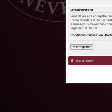
M’ENREGISTRER
Vous devez être enregistré po
L’administrateur du forum peut
assurez-vous d’avoir pris conna
règlement du forum.
Conditions d’utilisation
|
Polit
M’enregistrer
Index du forum