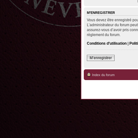
M’ENREGISTRER
Vous devez être enregistré po
L’administrateur du forum peut
assurez-vous d’avoir pris conna
règlement du forum.
Conditions d’utilisation
|
Polit
M’enregistrer
Index du forum