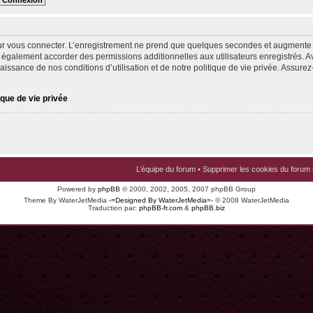
ur vous connecter. L’enregistrement ne prend que quelques secondes et augmente v
 également accorder des permissions additionnelles aux utilisateurs enregistrés. Av
issance de nos conditions d’utilisation et de notre politique de vie privée. Assurez-
ique de vie privée
L’équipe du forum
•
Supprimer les cookies du forum
Powered by
phpBB
© 2000, 2002, 2005, 2007 phpBB Group
Theme By WaterJetMedia
-=Designed By WaterJetMedia=-
© 2008 WaterJetMedia
Traduction par:
phpBB-fr.com
&
phpBB.biz