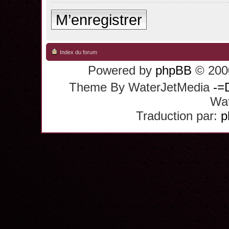
M’enregistrer
Index du forum
Powered by
phpBB
© 2000
Theme By WaterJetMedia
-=
Wat
Traduction par:
p