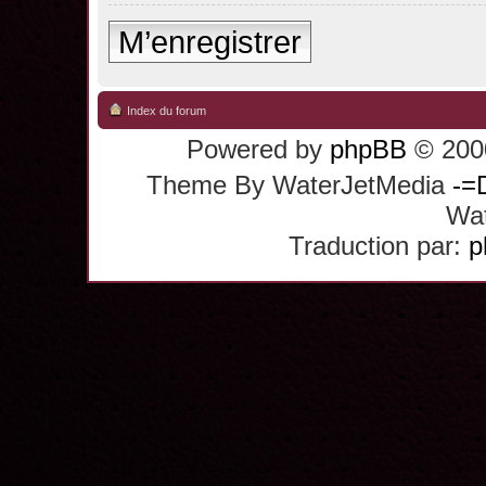
M’enregistrer
Index du forum
Powered by
phpBB
© 2000
Theme By WaterJetMedia
-=
Wat
Traduction par:
p