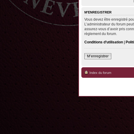
M’ENREGISTRER
Vous devez être enregistré po
L’administrateur du forum peut
assurez-vous d’avoir pris conna
règlement du forum.
Conditions d’utilisation
|
Polit
M’enregistrer
Index du forum