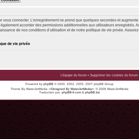
ur vous connecter. L’enregistrement ne prend que quelques secondes et augmente v
 également accorder des permissions additionnelles aux utilisateurs enregistrés. Av
issance de nos conditions d’utilisation et de notre politique de vie privée. Assurez-
ique de vie privée
L’équipe du forum
•
Supprimer les cookies du forum
Powered by
phpBB
© 2000, 2002, 2005, 2007 phpBB Group
Theme By WaterJetMedia
-=Designed By WaterJetMedia=-
© 2008 WaterJetMedia
Traduction par:
phpBB-fr.com
&
phpBB.biz