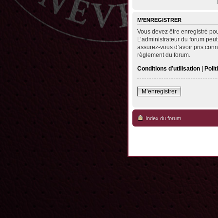
M’ENREGISTRER
Vous devez être enregistré po
L’administrateur du forum peut
assurez-vous d’avoir pris conna
règlement du forum.
Conditions d’utilisation
|
Polit
M’enregistrer
Index du forum