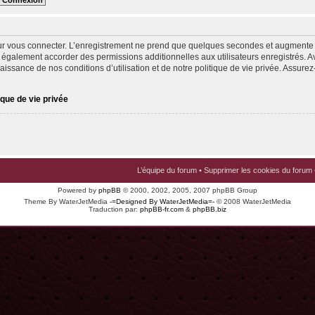
ur vous connecter. L’enregistrement ne prend que quelques secondes et augmente v
 également accorder des permissions additionnelles aux utilisateurs enregistrés. Av
issance de nos conditions d’utilisation et de notre politique de vie privée. Assurez-
ique de vie privée
L’équipe du forum
•
Supprimer les cookies du forum
Powered by
phpBB
© 2000, 2002, 2005, 2007 phpBB Group
Theme By WaterJetMedia
-=Designed By WaterJetMedia=-
© 2008 WaterJetMedia
Traduction par:
phpBB-fr.com
&
phpBB.biz