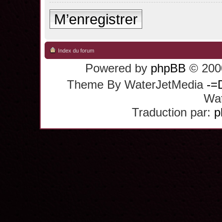
M’enregistrer
Index du forum
Powered by
phpBB
© 2000
Theme By WaterJetMedia
-=
Wat
Traduction par:
p