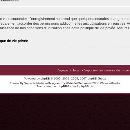
ur vous connecter. L’enregistrement ne prend que quelques secondes et augmente v
 également accorder des permissions additionnelles aux utilisateurs enregistrés. Av
issance de nos conditions d’utilisation et de notre politique de vie privée. Assurez-
ique de vie privée
L’équipe du forum
•
Supprimer les cookies du forum
Powered by
phpBB
© 2000, 2002, 2005, 2007 phpBB Group
Theme By WaterJetMedia
-=Designed By WaterJetMedia=-
© 2008 WaterJetMedia
Traduction par:
phpBB-fr.com
&
phpBB.biz