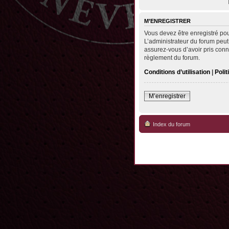
M’ENREGISTRER
Vous devez être enregistré po
L’administrateur du forum peut
assurez-vous d’avoir pris conna
règlement du forum.
Conditions d’utilisation
|
Polit
M’enregistrer
Index du forum