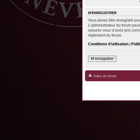
M’ENREGISTRER
Vous devez être enregistré po
L’administrateur du forum peut
assurez-vous d’avoir pris conna
règlement du forum.
Conditions d’utilisation
|
Polit
M’enregistrer
Index du forum