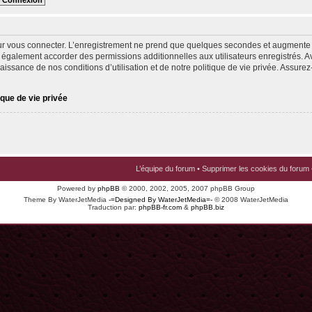
ur vous connecter. L’enregistrement ne prend que quelques secondes et augmente v
 également accorder des permissions additionnelles aux utilisateurs enregistrés. Av
issance de nos conditions d’utilisation et de notre politique de vie privée. Assurez-
ique de vie privée
L’équipe du forum
•
Supprimer les cookies du forum
Powered by
phpBB
© 2000, 2002, 2005, 2007 phpBB Group
Theme By WaterJetMedia
-=Designed By WaterJetMedia=-
© 2008 WaterJetMedia
Traduction par:
phpBB-fr.com
&
phpBB.biz