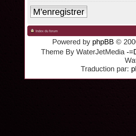
M’enregistrer
Index du forum
Powered by
phpBB
© 2000
Theme By WaterJetMedia
-=
Wat
Traduction par:
p