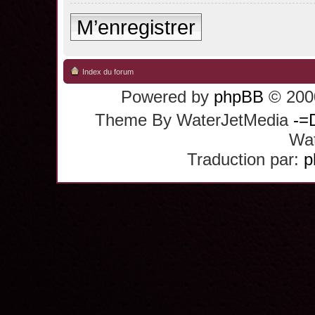
M’enregistrer
Index du forum
Powered by
phpBB
© 2000
Theme By WaterJetMedia
-=
Wat
Traduction par:
p