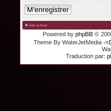
M’enregistrer
Index du forum
Powered by
phpBB
© 2000
Theme By WaterJetMedia
-=
Wat
Traduction par:
p