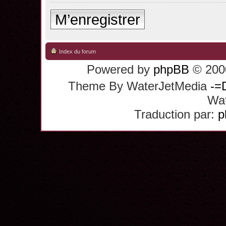
M’enregistrer
Index du forum
Powered by
phpBB
© 2000
Theme By WaterJetMedia
-=
Wat
Traduction par:
p