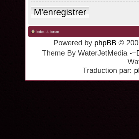
M’enregistrer
Index du forum
Powered by
phpBB
© 2000
Theme By WaterJetMedia
-=
Wat
Traduction par:
p