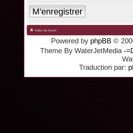
M’enregistrer
Index du forum
Powered by
phpBB
© 2000
Theme By WaterJetMedia
-=
Wat
Traduction par:
p