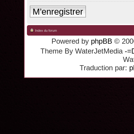
M’enregistrer
Index du forum
Powered by
phpBB
© 2000
Theme By WaterJetMedia
-=
Wat
Traduction par:
p