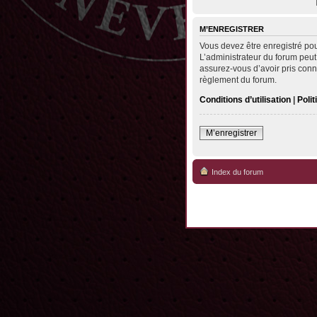
M’ENREGISTRER
Vous devez être enregistré po
L’administrateur du forum peut
assurez-vous d’avoir pris conna
règlement du forum.
Conditions d’utilisation
|
Polit
M’enregistrer
Index du forum