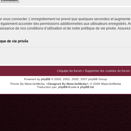
ur vous connecter. L’enregistrement ne prend que quelques secondes et augmente v
 également accorder des permissions additionnelles aux utilisateurs enregistrés. Av
issance de nos conditions d’utilisation et de notre politique de vie privée. Assurez-
ique de vie privée
L’équipe du forum
•
Supprimer les cookies du forum
Powered by
phpBB
© 2000, 2002, 2005, 2007 phpBB Group
Theme By WaterJetMedia
-=Designed By WaterJetMedia=-
© 2008 WaterJetMedia
Traduction par:
phpBB-fr.com
&
phpBB.biz