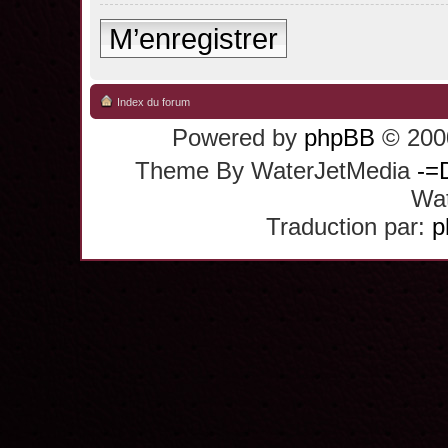
M’enregistrer
Index du forum
Powered by
phpBB
© 2000
Theme By WaterJetMedia
-=
Wat
Traduction par:
p