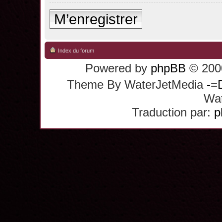
M’enregistrer
Index du forum
Powered by
phpBB
© 2000
Theme By WaterJetMedia
-=
Wat
Traduction par:
p