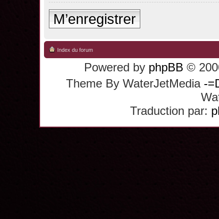
M’enregistrer
Index du forum
Powered by
phpBB
© 2000
Theme By WaterJetMedia
-=
Wat
Traduction par:
p