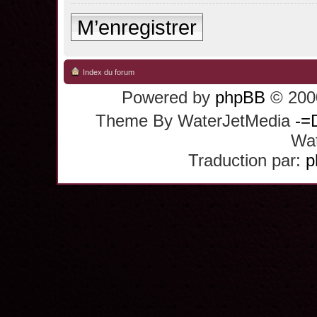
M’enregistrer
Index du forum
Powered by
phpBB
© 2000
Theme By WaterJetMedia
-=
Wat
Traduction par:
p