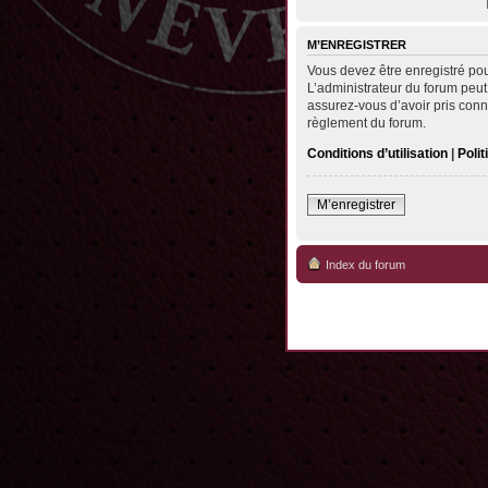
M’ENREGISTRER
Vous devez être enregistré po
L’administrateur du forum peut
assurez-vous d’avoir pris conna
règlement du forum.
Conditions d’utilisation
|
Polit
M’enregistrer
Index du forum