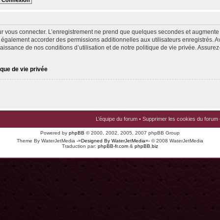
ur vous connecter. L’enregistrement ne prend que quelques secondes et augmente v
 également accorder des permissions additionnelles aux utilisateurs enregistrés. Av
issance de nos conditions d’utilisation et de notre politique de vie privée. Assurez-
ique de vie privée
L’équipe du forum
•
Supprimer les cookies du forum
Powered by
phpBB
© 2000, 2002, 2005, 2007 phpBB Group
Theme By WaterJetMedia
-=Designed By WaterJetMedia=-
© 2008 WaterJetMedia
Traduction par:
phpBB-fr.com
&
phpBB.biz