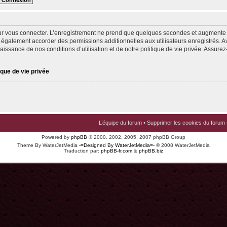
ur vous connecter. L’enregistrement ne prend que quelques secondes et augmente v
 également accorder des permissions additionnelles aux utilisateurs enregistrés. Av
issance de nos conditions d’utilisation et de notre politique de vie privée. Assurez-
ique de vie privée
L’équipe du forum
•
Supprimer les cookies du forum
Powered by
phpBB
© 2000, 2002, 2005, 2007 phpBB Group
Theme By WaterJetMedia
-=Designed By WaterJetMedia=-
© 2008 WaterJetMedia
Traduction par:
phpBB-fr.com
&
phpBB.biz