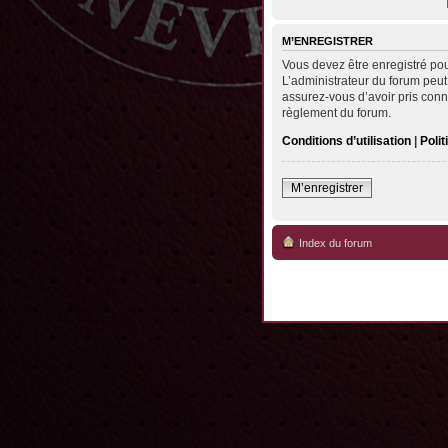
M’ENREGISTRER
Vous devez être enregistré po
L’administrateur du forum peut
assurez-vous d’avoir pris conna
règlement du forum.
Conditions d’utilisation
|
Polit
M’enregistrer
Index du forum