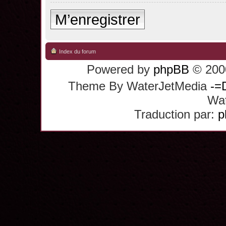
M’enregistrer
Index du forum
Powered by
phpBB
© 2000
Theme By WaterJetMedia
-=
Wat
Traduction par:
p