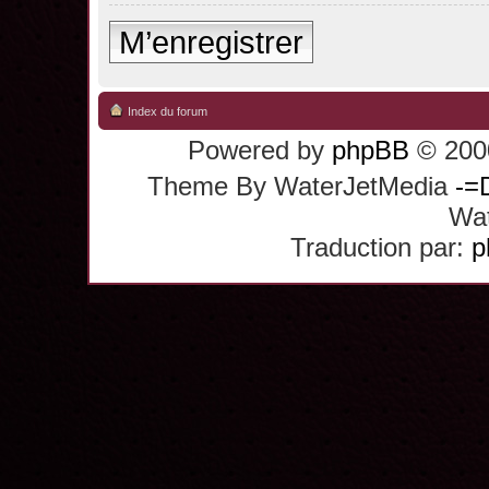
M’enregistrer
Index du forum
Powered by
phpBB
© 2000
Theme By WaterJetMedia
-=
Wat
Traduction par:
p