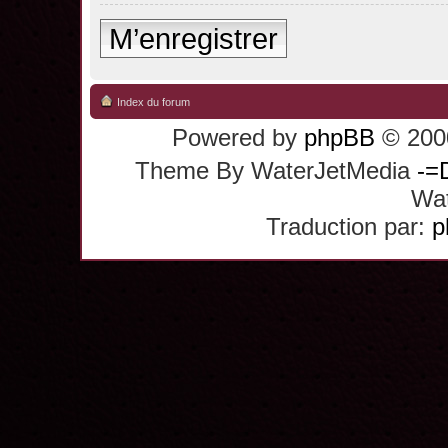
M’enregistrer
Index du forum
Powered by
phpBB
© 2000
Theme By WaterJetMedia
-=
Wat
Traduction par:
p