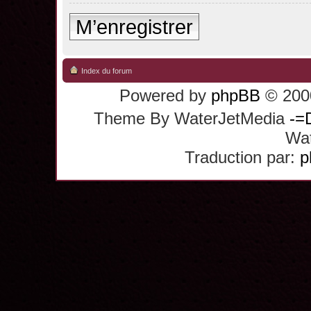
M’enregistrer
Index du forum
Powered by
phpBB
© 2000
Theme By WaterJetMedia
-=
Wat
Traduction par:
p