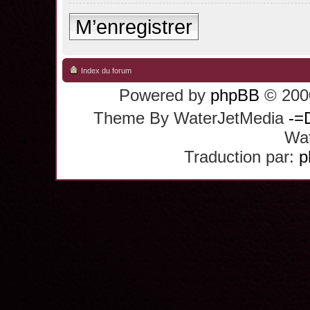
M’enregistrer
Index du forum
Powered by
phpBB
© 2000
Theme By WaterJetMedia
-=
Wat
Traduction par:
p