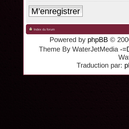
M’enregistrer
Index du forum
Powered by
phpBB
© 2000
Theme By WaterJetMedia
-=
Wat
Traduction par:
p